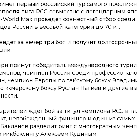
римет первый российский тур самого престижн
 апреля лига RCC совместно с легендарным яп
-World Max проведет совместный отбор среди
ов России в весовой категории до 70 кг.
едет за вечер три боя и получит долгосрочны
зии.
-при примут победитель международного турн
еменов, чемпион России среди профессионалов
н, чемпион Европы по тайскому боксу Владими
о кхмерскому боксу Руслан Нагиев и другие 
ности.
зрителей ждет бой за титул чемпиона RCC в тя
кт, непобежденный финишер и один из самых
 Бакланов разделит ринг с многократным чем
и кикбоксингу Алексеем Кудиным.