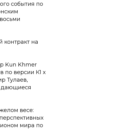
ого события по
онским
 восьми
й контракт на
ир Kun Khmer
 по версии К1 х
р Тулаев,
выдающиеся
желом весе:
 перспективных
пионом мира по