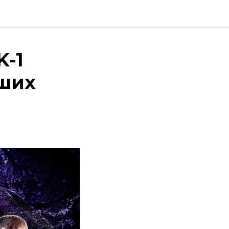
K-1
йших