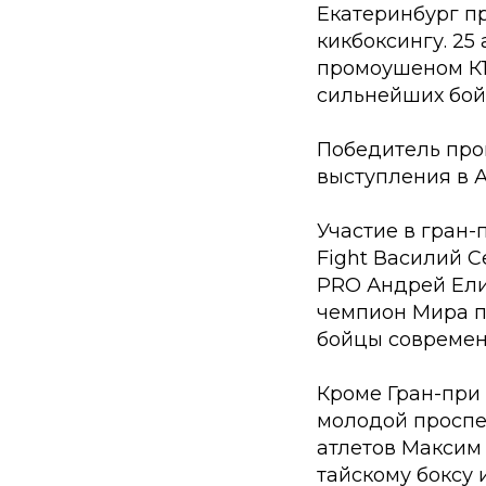
Екатеринбург п
кикбоксингу. 25
промоушеном К1
сильнейших бойц
Победитель пров
выступления в А
Участие в гран
Fight Василий С
PRO Андрей Ели
чемпион Мира п
бойцы современ
Кроме Гран-при 
молодой проспе
атлетов Максим
тайскому боксу 