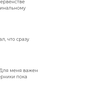
Первенстве
финальному
л, что сразу
. Для меня важен
перники пока