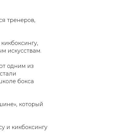
ся тренеров,
 кикбоксингу,
ым искусствам.
ют одним из
 стали
школе бокса
ршине», который
су и кикбоксингу