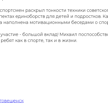
спортсмен раскрыл тонкости техники советског
ектах единоборств для детей и подростков. К
а наполнена мотивационными беседами о спор
 участие - большой вклад! Михаил поспособст
ебят как в спорте, так и в жизни.
говещенск