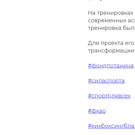
На тренировках 
современных асп
тренировка был
Для проекта его
трансформации р
#фондпотанина
#силаспорта
#спортдлявсех
#фкао
#кикбоксингбла