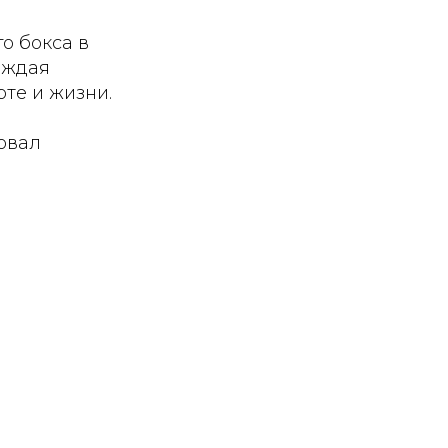
о бокса в
аждая
те и жизни.
вовал