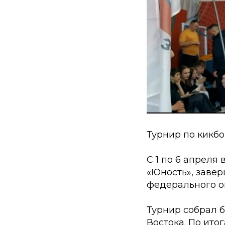
Турнир по кикб
С 1 по 6 апреля
«Юность», заве
федерального ок
Турнир собрал 
Востока. По ито