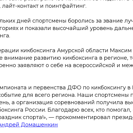
, лайт-контакт и поинтфайтинг.
льких дней спортсмены боролись за звание лу
егориях и показали высочайший уровень дальн
нга.
рации кикбоксинга Амурской области Максим
е внимание развитию кикбоксинга в регионе, 
ренно заявляют о себе на всероссийской и м
мпионата и первенства ДФО по кикбоксингу в
событие для всего региона. Наши спортсмены 
ень, а организация соревнований получила вы
ксинга России. Благодарю всех, кто помогал, 
праздник спорта!», — прокомментировал презид
Андрей Домашенкин