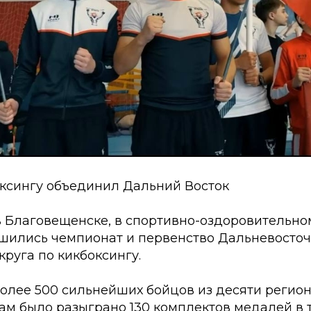
оксингу объединил Дальний Восток
 в Благовещенске, в спортивно-оздоровительн
ршились чемпионат и первенство Дальневосто
руга по кикбоксингу.
более 500 сильнейших бойцов из десяти регио
гам было разыграно 130 комплектов медалей в 