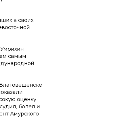
чших в своих
евосточной
 Умрихин
тем самым
еждународной
 Благовещенске
показали
сокую оценку
судил, болел и
ент Амурского