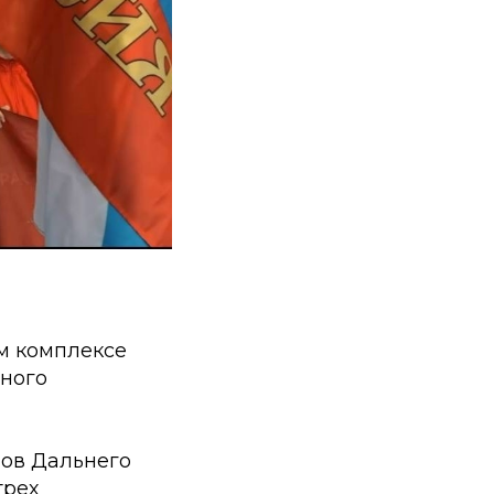
ом комплексе
чного
нов Дальнего
трех